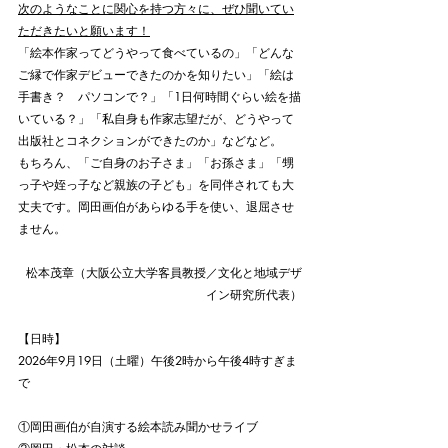
次のようなことに関心を持つ方々に、ぜひ聞いてい
ただきたいと願います！
「絵本作家ってどうやって食べているの」「どんな
ご縁で作家デビューできたのかを知りたい」「絵は
手書き？　パソコンで？」「1日何時間ぐらい絵を描
いている？」「私自身も作家志望だが、どうやって
出版社とコネクションができたのか」などなど。
もちろん、「ご自身のお子さま」「お孫さま」「甥
っ子や姪っ子など親族の子ども」を同伴されても大
丈夫です。岡田画伯があらゆる手を使い、退屈させ
ません。
松本茂章（大阪公立大学客員教授／文化と地域デザ
イン研究所代表）
【日時】
2026年9月19日（土曜）
午後2時から午後4時
すぎま
で
①岡田画伯が自演する絵本読み聞かせライブ　