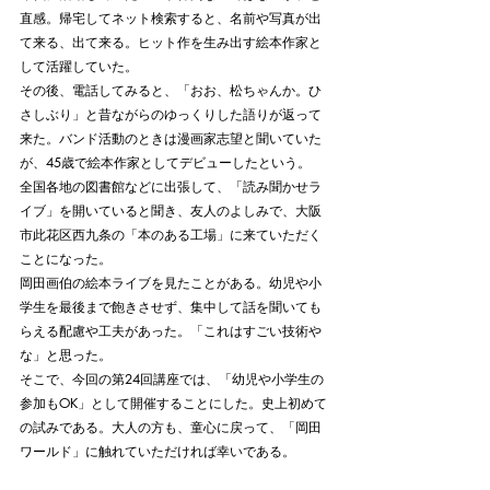
直感。帰宅してネット検索すると、名前や写真が出
て来る、出て来る。ヒット作を生み出す絵本作家と
して活躍していた。
その後、電話してみると、「おお、松ちゃんか。ひ
さしぶり」と昔ながらのゆっくりした語りが返って
来た。バンド活動のときは漫画家志望と聞いていた
が、45歳で絵本作家としてデビューしたという。
全国各地の図書館などに出張して、「読み聞かせラ
イブ」を開いていると聞き、友人のよしみで、大阪
市此花区西九条の「本のある工場」に来ていただく
ことになった。
岡田画伯の絵本ライブを見たことがある。幼児や小
学生を最後まで飽きさせず、集中して話を聞いても
らえる配慮や工夫があった。「これはすごい技術や
な」と思った。
そこで、今回の第24回講座では、「幼児や小学生の
参加もOK」として開催することにした。史上初めて
の試みである。大人の方も、童心に戻って、「岡田
ワールド」に触れていただければ幸いである。