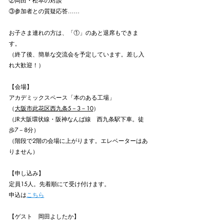
②岡田・松本の対談　
③参加者との質疑応答……
お子さま連れの方は、「①」のあと退席もできま
す。
（終了後、簡単な交流会を予定しています。差し入
れ大歓迎！）
【会場】
アカデミックスペース「本のある工場」
（
大阪市此花区西九条5－3－10
）
（JR大阪環状線・阪神なんば線　西九条駅下車。徒
歩7－8分）
（階段で2階の会場に上がります。エレベーターはあ
りません）
【申し込み】
定員15人。
先着順にて受け付けます。
申込は
こちら
【ゲスト　岡田よしたか】　