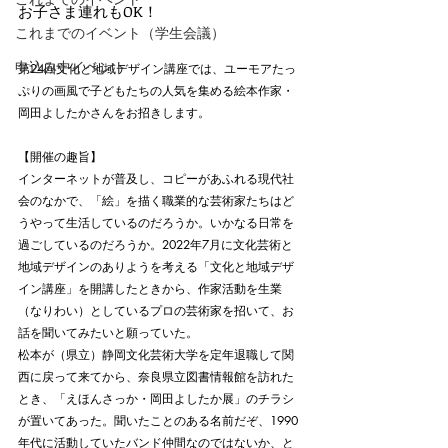
お子さま連れもOK！
これまでのイベント（学生会議）
申込み中イベント
第24回文化と地域デザイン講座では、ユーモアたっ
ぷりの画風で子どもたちの人気を集める絵本作家・
岡田よしたかさんをお招きします。
【開催の趣旨】
インターネットが普及し、コピーがあふれる現代社
会のなかで、「絵」を描く職業的な芸術家たちはど
うやって生活しているのだろうか。いかなる日常を
過ごしているのだろうか。2022年7月に文化芸術と
地域デザインのありようを考える「文化と地域デザ
イン講座」を開講したときから、作家活動を生業
（なりわい）としているプロの芸術家を招いて、お
話を聞いてみたいと願っていた。
松本が（県立）静岡文化芸術大学を定年退職して関
西に戻って来てから、奈良県立図書情報館を訪れた
とき、「えほんさっか・岡田よしたか展」のチラシ
が置いてあった。聞いたことのある名前だぞ、1990
年代に活動していたバンド仲間なのではないか、と