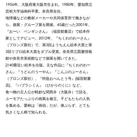
1956年、大阪府東大阪市生まれ。1980年、愛知県立
芸術大学油画科卒業。奈良県在住。
地球儀などの教材メーカーや共同保育所で働きなが
ら、個展・グループ展を開催。45歳だった2001年、
『おーい　ペンギンさん』（福音館書店）で絵本作
家としてデビュー。2012年、『ちくわのわーさん』
（ブロンズ新社）で、第3回ようちえん絵本大賞と第
3回リブロ絵本大賞をダブル受賞。奈良県立図書情報
館や奈良市美術館などで個展を開いてきた。
計40冊近い絵本を出版。主な作品に『ちくわのわー
さん』『うどんのうーやん』『こんぶのぶーさん』
（ブロンズ新社）、『特急おべんとう号』(福音館書
店)、『ハブラシくん』（ひかりのくに）など。
食べ物の主人公が軽妙な関西弁（大阪弁）で語る、
ユーモアたっぷりの画風を確立。子どもたちの人気
を集める。愛称は「画伯」だが、偉ぶらず、とても
気さくな人柄で知られる。