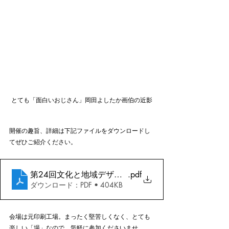
とても「面白いおじさん」岡田よしたか画伯の近影
開催の趣旨、詳細は下記ファイルをダウンロードし
てぜひご紹介ください。
第24回文化と地域デザイン講座「絵本作家・岡田よし
.pdf
ダウンロード：PDF • 404KB
会場は元印刷工場。まったく堅苦しくなく、とても
楽しい「場」なので、気軽に参加くださいませ。