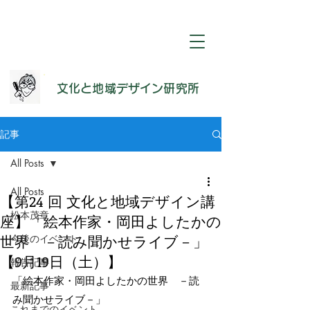
​文化と地域デザイン研究所
記事
All Posts
All Posts
【第24 回 文化と地域デザイン講
松本茂章
座】「絵本作家・岡田よしたかの
世界 －読み聞かせライブ－」
今後のイベント
【9月19日（土）】
報告記事
「絵本作家・岡田よしたかの世界　－読
最新記事
み聞かせライブ－」
これまでのイベント