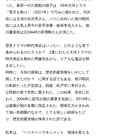
った。幕府一行の渡航の様子は、NHK大河ドラマ
『青天を衝け』（2021年）で巧みに描かれた。渋沢
役には主演の吉沢亮さん、パリに出向いた徳川昭武
役には人気上昇中の若手俳優・板垣李光人さん、徳
川慶喜役は元SMAPの草彅剛さんが演じた。
歴史ドラマの時代考証はいったい、どのような形で
進められるのだろうか？　2度にわたり大河ドラマの
時代考証を務めた齊藤先生から、リアルな逸話を聞
き出したい。
同時に、今回の講座は、歴史的建造物をいかにして
残してきたのか？　に関する話でもある。徳川昭武
の私邸だった戸定邸は、戦後、松戸市に寄付され、
公民館の形で市民に愛された。この結果、現在に伝
わり、2006年に邸宅が国の重要文化財に、2015年に
は庭園が国の名勝に指定された。開発圧力がきわめ
て強い首都圏のなかで、とても珍しい経緯をたど
り、歴史的建造物が保存された訳である。
松本は、『ヘリテージマネジメント　地域を変える