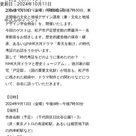
更新日：
2024年10月11日
これまでのイベント（学生会議）
2024年9月13日（金曜）午後6時～午後7時50分。東
京開催の文化と地域デザイン講座（兼・文化と地域
申込み中イベント
デザイン学会例会）を、開催いたします。
今回のゲストは、松戸市戸定歴史館の齊藤洋一・名
誉館長をお招きします。歴史的建造物の保存・継
承、あるいはNHK大河ドラマ「青天を衝け」の時代
考証のお話をうかがいます。
題して「時代考証をどのように進めたのか？　－
NHK大河ドラマと歴史ミュージアム」。徳川家の邸
宅「戸定邸」（国の重要文化財）が現在も、松戸市
に残された経緯や、ドラマ制作との関わりなどにつ
いて、自在に語っていただきます。
【日時】
2024年9月13日（金曜）午後6時～午後7時50分
【場所】
市政会館（予定）（千代田区日比谷公園1－3）
（JR・東京メトロの有楽町駅。あるいは都営地下鉄
の内幸町駅など）