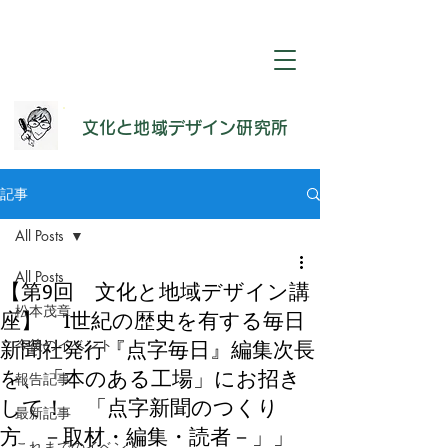
​文化と地域デザイン研究所
記事
All Posts
All Posts
【第9回 文化と地域デザイン講
松本茂章
座】 1世紀の歴史を有する毎日
新聞社発行『点字毎日』編集次長
今後のイベント
を、「本のある工場」にお招き
報告記事
して！ 「点字新聞のつくり
最新記事
方 －取材・編集・読者－」」
これまでのイベント