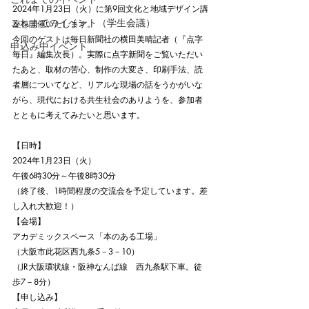
2024年1月23日（火）に第9回文化と地域デザイン講
これまでのイベント（学生会議）
座を開催いたします。
今回のゲストは毎日新聞社の横田美晴記者（『点字
申込み中イベント
毎日』編集次長）。実際に点字新聞をご覧いただい
たあと、取材の苦心、制作の大変さ、印刷手法、読
者層についてなど、リアルな現場の話をうかがいな
がら、現代における共生社会のありようを、参加者
とともに考えてみたいと思います。
【日時】
2024年1月23日（火）
午後6時30分～午後8時30分
（終了後、1時間程度の交流会を予定しています。差
し入れ大歓迎！）
【会場】
アカデミックスペース「本のある工場」
（大阪市此花区西九条5－3－10）
（JR大阪環状線・阪神なんば線　西九条駅下車。徒
歩7－8分）
【申し込み】