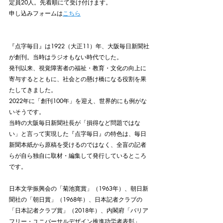
定員20人。先着順にて受け付けます。
申し込みフォームは
こちら
『点字毎日』は1922（大正11）年、大阪毎日新聞社
が創刊。当時はラジオもない時代でした。
発刊以来、視覚障害者の福祉・教育・文化の向上に
寄与するとともに、社会との懸け橋になる役割を果
たしてきました。
2022年に「創刊100年」を迎え、世界的にも例がな
いそうです。
当時の大阪毎日新聞社長が「損得など問題ではな
い」と言って実現した『点字毎日』の特色は、毎日
新聞本紙から原稿を受けるのではなく、全盲の記者
らが自ら独自に取材・編集して発行しているところ
です。
日本文学振興会の「菊池寛賞」（1963年）、朝日新
聞社の「朝日賞」（1968年）、日本記者クラブの
「日本記者クラブ賞」（2018年）、内閣府「バリア
フリー・ユニバーサルデザイン推進功労者表彰」