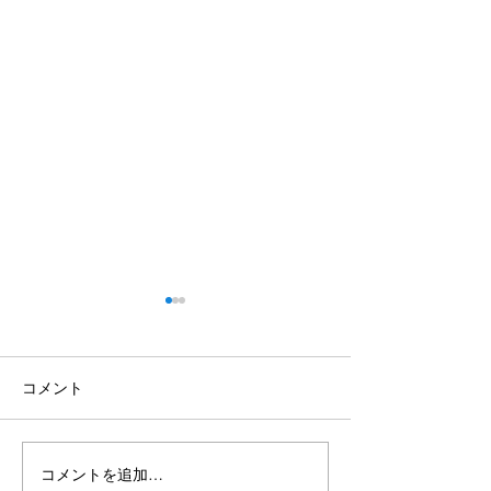
コメント
コメントを追加…
【3月6日】第22回文化と
【4月11日】文