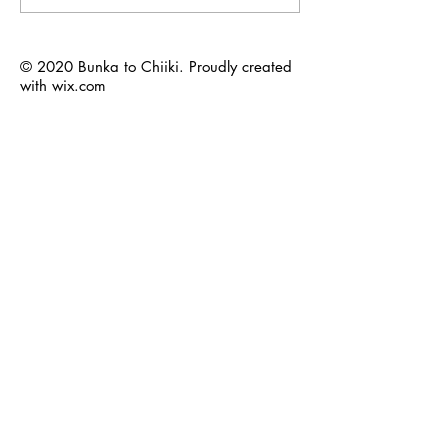
地域デザイン講座を開催
ザイン学会 第3
しました。【参加報告】
催しました。【
© 2020 Bunka to Chiiki. Proudly created
with
wix.com