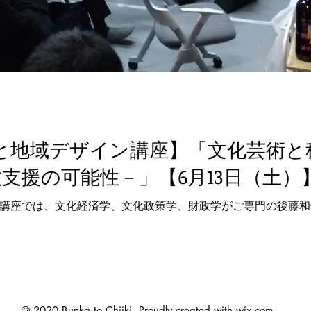
化と地域デザイン講座】「文化芸術と税制を
支援の可能性－」【6月13日（土）
ン講座では、文化経済学、文化政策学、財政学がご専門の後藤
© 2020 Bunka to Chiiki. Proudly created with
wix.com