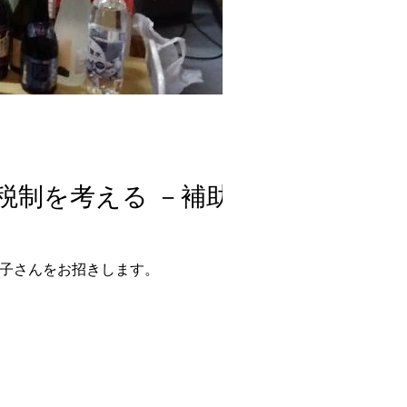
考える －補助金
】
和子さんをお招きします。